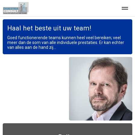
Haal het beste uit uw team!
Mijn achtergrond
ProjectMana
Haal het beste uit uw team!
Goed functionerende teams kunnen heel veel bereiken; veel
meer dan de som van alle individuele prestaties. Er kan echter
van alles aan de hand zij...
Home
Zoeken
Nieuws
Pagina's
Be